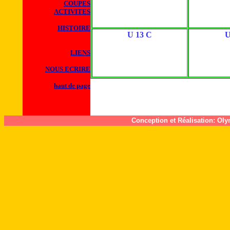
COUPES
ACTIVITES
HISTOIRE
U 13 C
U
LIENS
NOUS ECRIRE
haut de page
Conception et Réalisation: Ol