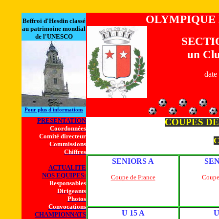
OLYMPIQUE
Beffroi d'Hesdin classé
au patrimoine mondial
de l'UNESCO
SECTI
un Clu
date
Pour plus d'infor
mations
PRESENTATION
COUPES DE
Coordonnées
Comité directeur
C
Commissions
Chiffres
SENIORS A
SEN
ACTUALITE
NOS EQUIPES:
Coupe de France
Coupe 
Responsables
Dirigeants
Photos
Convocations
U 15 A
U
CHAMPIONNATS